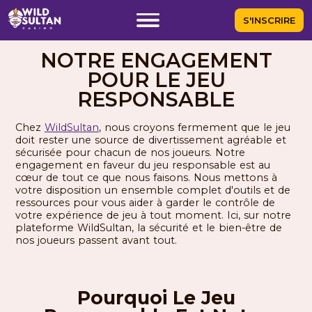
S'INSCRIRE
NOTRE ENGAGEMENT
POUR LE JEU
RESPONSABLE
Chez
WildSultan
, nous croyons fermement que le jeu
doit rester une source de divertissement agréable et
sécurisée pour chacun de nos joueurs. Notre
engagement en faveur du jeu responsable est au
cœur de tout ce que nous faisons. Nous mettons à
votre disposition un ensemble complet d'outils et de
ressources pour vous aider à garder le contrôle de
votre expérience de jeu à tout moment. Ici, sur notre
plateforme WildSultan, la sécurité et le bien-être de
nos joueurs passent avant tout.
Pourquoi Le Jeu