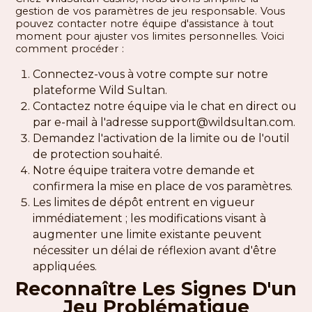
gestion de vos paramètres de jeu responsable. Vous
pouvez contacter notre équipe d'assistance à tout
moment pour ajuster vos limites personnelles. Voici
comment procéder :
Connectez-vous à votre compte sur notre
plateforme Wild Sultan.
Contactez notre équipe via le chat en direct ou
par e-mail à l'adresse
support@wildsultan.com
.
Demandez l'activation de la limite ou de l'outil
de protection souhaité.
Notre équipe traitera votre demande et
confirmera la mise en place de vos paramètres.
Les limites de dépôt entrent en vigueur
immédiatement ; les modifications visant à
augmenter une limite existante peuvent
nécessiter un délai de réflexion avant d'être
appliquées.
Reconnaître Les Signes D'un
Jeu Problématique