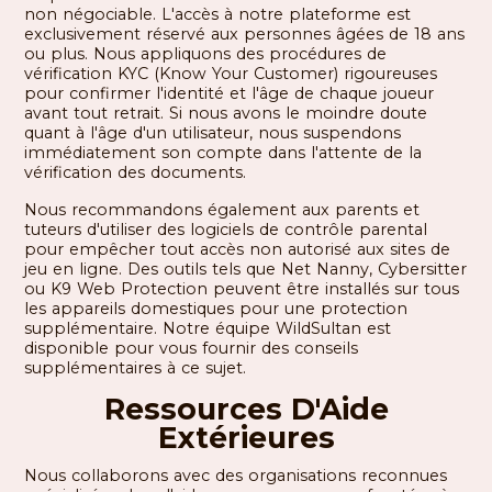
non négociable. L'accès à notre plateforme est
exclusivement réservé aux personnes âgées de 18 ans
ou plus. Nous appliquons des procédures de
vérification KYC (Know Your Customer) rigoureuses
pour confirmer l'identité et l'âge de chaque joueur
avant tout retrait. Si nous avons le moindre doute
quant à l'âge d'un utilisateur, nous suspendons
immédiatement son compte dans l'attente de la
vérification des documents.
Nous recommandons également aux parents et
tuteurs d'utiliser des logiciels de contrôle parental
pour empêcher tout accès non autorisé aux sites de
jeu en ligne. Des outils tels que Net Nanny, Cybersitter
ou K9 Web Protection peuvent être installés sur tous
les appareils domestiques pour une protection
supplémentaire. Notre équipe WildSultan est
disponible pour vous fournir des conseils
supplémentaires à ce sujet.
Ressources D'Aide
Extérieures
Nous collaborons avec des organisations reconnues