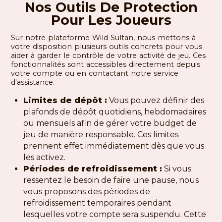
Nos Outils De Protection
Pour Les Joueurs
Sur notre plateforme Wild Sultan, nous mettons à
votre disposition plusieurs outils concrets pour vous
aider à garder le contrôle de votre activité de jeu. Ces
fonctionnalités sont accessibles directement depuis
votre compte ou en contactant notre service
d'assistance.
Limites de dépôt :
Vous pouvez définir des
plafonds de dépôt quotidiens, hebdomadaires
ou mensuels afin de gérer votre budget de
jeu de manière responsable. Ces limites
prennent effet immédiatement dès que vous
les activez.
Périodes de refroidissement :
Si vous
ressentez le besoin de faire une pause, nous
vous proposons des périodes de
refroidissement temporaires pendant
lesquelles votre compte sera suspendu. Cette