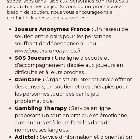
spécialisées dans l'aide aux personnes confrontées à
des problèmes de jeu. Si vous ou un proche avez
besoin de soutien, nous vous encourageons à
contacter les ressources suivantes :
Joueurs Anonymes France :
Un réseau de
soutien entre pairs pour les personnes
souffrant de dépendance au jeu —
www.joueurs-anonymes.fr
SOS Joueurs :
Une ligne d'écoute et
d'accompagnement dédiée aux joueurs en
difficulté et à leurs proches.
GamCare :
Organisation internationale offrant
des conseils, un soutien et des thérapies pour
les personnes touchées par le jeu
problématique.
Gambling Therapy :
Service en ligne
proposant un soutien pratique et émotionnel
aux joueurs et à leurs familles dans de
nombreuses langues.
Adictel :
Service d'information et d'orientation