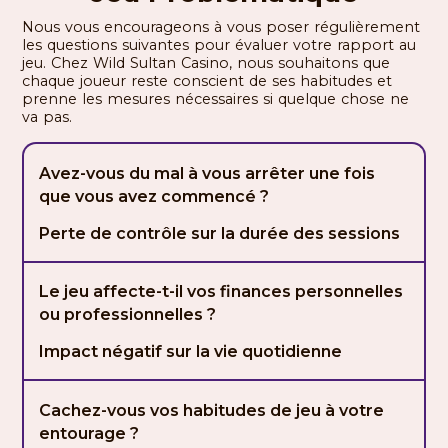
Nous vous encourageons à vous poser régulièrement
les questions suivantes pour évaluer votre rapport au
jeu. Chez Wild Sultan Casino, nous souhaitons que
chaque joueur reste conscient de ses habitudes et
prenne les mesures nécessaires si quelque chose ne
va pas.
Avez-vous du mal à vous arrêter une fois
que vous avez commencé ?
Perte de contrôle sur la durée des sessions
Le jeu affecte-t-il vos finances personnelles
ou professionnelles ?
Impact négatif sur la vie quotidienne
Cachez-vous vos habitudes de jeu à votre
entourage ?