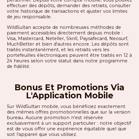
personnel. Depuis votre compte mobile, vous pouvez
effectuer des dépôts, demander des retraits, consulter
votre historique de transactions et ajuster vos limites
de jeu responsable.
WildSultan accepte de nombreuses méthodes de
paiement accessibles directement depuis mobile :
Visa, Mastercard, Neteller, Skrill, Paysafecard, Neosurf,
MuchBetter et bien d'autres encore. Les dépôts sont
traités instantanément, et les retraits vers les
portefeuilles électroniques peuvent être traités en 12 à
24 heures selon votre statut dans notre programme
de fidélité.
Bonus Et Promotions Via
L'Application Mobile
Sur WildSultan mobile, vous bénéficiez exactement
des mêmes offres promotionnelles que sur la version
bureau. Aucune promotion n'est réservée
exclusivement à un support particulier : notre objectif
est de vous offrir une expérience équitable quel que
soit l'appareil que vous utilisez.