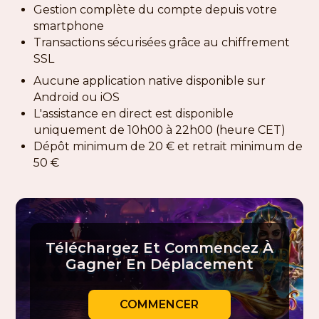
Gestion complète du compte depuis votre
smartphone
Transactions sécurisées grâce au chiffrement
SSL
Aucune application native disponible sur
Android ou iOS
L'assistance en direct est disponible
uniquement de 10h00 à 22h00 (heure CET)
Dépôt minimum de 20 € et retrait minimum de
50 €
Téléchargez Et Commencez À
Gagner En Déplacement
COMMENCER