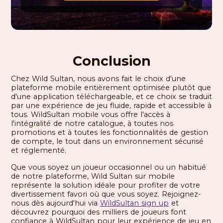
Conclusion
Chez Wild Sultan, nous avons fait le choix d'une
plateforme mobile entièrement optimisée plutôt que
d'une application téléchargeable, et ce choix se traduit
par une expérience de jeu fluide, rapide et accessible à
tous. WildSultan mobile vous offre l'accès à
l'intégralité de notre catalogue, à toutes nos
promotions et à toutes les fonctionnalités de gestion
de compte, le tout dans un environnement sécurisé
et réglementé.
Que vous soyez un joueur occasionnel ou un habitué
de notre plateforme, Wild Sultan sur mobile
représente la solution idéale pour profiter de votre
divertissement favori où que vous soyez. Rejoignez-
nous dès aujourd'hui via
WildSultan sign up
et
découvrez pourquoi des milliers de joueurs font
confiance à WildSultan pour leur expérience de jeu en