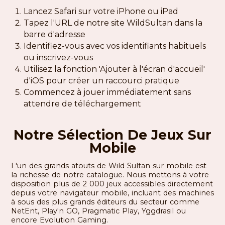
Lancez Safari sur votre iPhone ou iPad
Tapez l'URL de notre site WildSultan dans la
barre d'adresse
Identifiez-vous avec vos identifiants habituels
ou inscrivez-vous
Utilisez la fonction 'Ajouter à l'écran d'accueil'
d'iOS pour créer un raccourci pratique
Commencez à jouer immédiatement sans
attendre de téléchargement
Notre Sélection De Jeux Sur
Mobile
L'un des grands atouts de Wild Sultan sur mobile est
la richesse de notre catalogue. Nous mettons à votre
disposition plus de 2 000 jeux accessibles directement
depuis votre navigateur mobile, incluant des machines
à sous des plus grands éditeurs du secteur comme
NetEnt, Play'n GO, Pragmatic Play, Yggdrasil ou
encore Evolution Gaming.