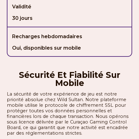
Validité
30 jours
Recharges hebdomadaires
Oui, disponibles sur mobile
Sécurité Et Fiabilité Sur
Mobile
La sécurité de votre expérience de jeu est notre
priorité absolue chez Wild Sultan. Notre plateforme
mobile utilise le protocole de chiffrement SSL pour
protéger toutes vos données personnelles et
financières lors de chaque transaction. Nous opérons
sous licence délivrée par le Curaçao Gaming Control
Board, ce qui garantit que notre activité est encadrée
par des réglementations strictes.