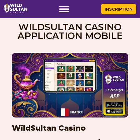
INSCRIPTION
WILDSULTAN CASINO
APPLICATION MOBILE
WildSultan Casino