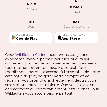
⬇
4.5 ⭐
105MB
1K+ AVIS
TAILLE
18+
1M+
ÂGE
TÉLÉCHARGEMENTS
DISPONIBLE SUR
TÉLÉCHARGER DANS
Google Play
App Store
Chez
WildSultan Casino
, nous avons conçu une
expérience mobile pensée pour les joueurs qui
souhaitent profiter de leur divertissement préféré à
tout moment et en tout lieu. Notre plateforme
mobile vous permet d'accéder à l'ensemble de notre
catalogue de jeux, de gérer votre compte et de
réclamer vos promotions directement depuis votre
smartphone ou votre tablette. Que vous soyez en
déplacement ou confortablement installé chez vous,
WildSultan vous accompagne partout.