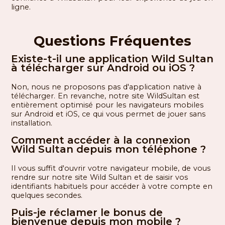
ligne.
Questions Fréquentes
Existe-t-il une application Wild Sultan
à télécharger sur Android ou iOS ?
Non, nous ne proposons pas d'application native à
télécharger. En revanche, notre site WildSultan est
entièrement optimisé pour les navigateurs mobiles
sur Android et iOS, ce qui vous permet de jouer sans
installation.
Comment accéder à la connexion
Wild Sultan depuis mon téléphone ?
Il vous suffit d'ouvrir votre navigateur mobile, de vous
rendre sur notre site Wild Sultan et de saisir vos
identifiants habituels pour accéder à votre compte en
quelques secondes.
Puis-je réclamer le bonus de
bienvenue depuis mon mobile ?