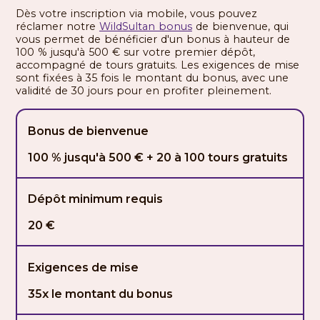
Dès votre inscription via mobile, vous pouvez
réclamer notre
WildSultan bonus
de bienvenue, qui
vous permet de bénéficier d'un bonus à hauteur de
100 % jusqu'à 500 € sur votre premier dépôt,
accompagné de tours gratuits. Les exigences de mise
sont fixées à 35 fois le montant du bonus, avec une
validité de 30 jours pour en profiter pleinement.
Bonus de bienvenue
100 % jusqu'à 500 € + 20 à 100 tours gratuits
Dépôt minimum requis
20 €
Exigences de mise
35x le montant du bonus